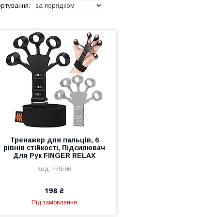
Тренажер для пальців, 6
рівнів стійкості, Підсилювач
Для Рук FINGER RELAX
FRE66
198 ₴
Під замовлення