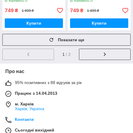
В наявності
В наявності
SDS-Plus или SDS-Max
Переходник SDS-Plus или
SDS-Max
749
749
₴
₴
1 499 ₴
1 499 ₴
Купити
Купити
Показати ще
1
/ 2
Про нас
95% позитивних з 88 відгуків за рік
Працює з 14.04.2013
м. Харків
Харків, Україна
Контакти
Сьогодні вихідний