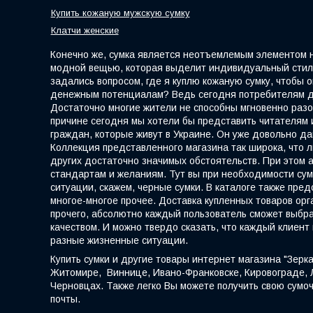
Купить кожаную мужскую сумку
Клатчи женские
Конечно же, сумка является неотъемлемым элементом на
модной вещью, которая выделит индивидуальный стиль.
задались вопросом, где я куплю кожаную сумку, чтобы
денежным потенциалам? Ведь сегодня потребителям до
Достаточно многие жители не способны мгновенно разо
причине сегодня мы хотели бы представить читателям 
граждан, которые живут в Украине. Он уже довольно да
Коллекция представленного магазина так широка, что л
других достаточно значимых обстоятельств. При этом
стандартам и желаниям. Тут вы при необходимости сум
ситуации, скажем, черные сумки. В каталоге также пре
многое-многое прочее. Доставка купленных товаров ор
прочего, абсолютно каждый пользователь сможет выбра
качеством. И можно твердо сказать, что каждый клиент
разные жизненные ситуации.
Купить сумки и другие товары интернет магазина "Зерк
Житомире, Виннице, Ивано-Франковске, Кировограде, Лу
Черновцах. Также легко Вы можете получить свою сумоч
почты.