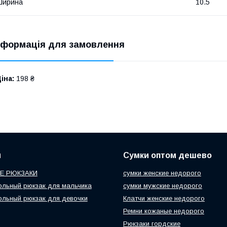
Ширина
10.5
нформація для замовлення
іна:
198 ₴
и
Сумки оптом дешево
Е РЮКЗАКИ
сумки женские недорого
ольный рюкзак для мальчика
сумки мужские недорого
ольный рюкзак для девочки
Клатчи женские недорого
Ремни кожаные недорого
Рюкзаки гордские