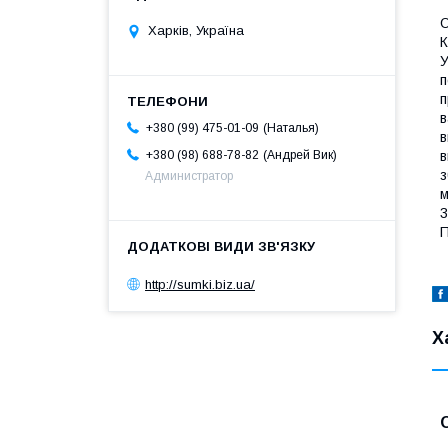
О
Харків, Україна
К
У
п
п
в
Наталья
+380 (99) 475-01-09
в
Андрей Вик
в
+380 (98) 688-78-82
з
Администратор
м
3
http://sumki.biz.ua/
Х