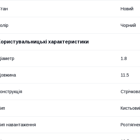
Стан
Новий
олір
Чорний
Користувальницькі характеристики
іаметр
1.8
Довжина
11.5
онструкція
Стрічков
ип
Кистьови
ип навантаження
Розтягне