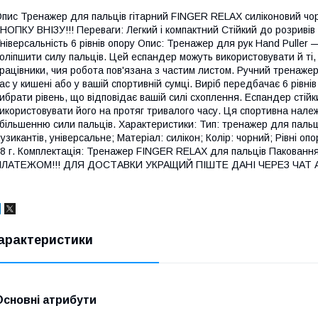
пис Тренажер для пальців гітарний FINGER RELAX силіконовий чо
НОПКУ ВНІЗУ!!! Переваги: Легкий і компактний Стійкий до розривів
ніверсальність 6 рівнів опору Опис: Тренажер для рук Hand Puller
оліпшити силу пальців. Цей еспандер можуть використовувати й ті,
рацівники, чия робота пов'язана з частим листом. Ручний тренажер
ас у кишені або у вашій спортивній сумці. Виріб передбачає 6 рівнів о
ибрати рівень, що відповідає вашій силі схоплення. Еспандер стійк
икористовувати його на протяг тривалого часу. Ця спортивна нале
більшенню сили пальців. Характеристики: Тип: тренажер для пальці
узикантів, універсальне; Матеріал: силікон; Колір: чорний; Рівні опору:
8 г. Комплектація: Тренажер FINGER RELAX для пальців Пак
ПЛАТЕЖОМ!!! ДЛЯ ДОСТАВКИ УКРАЩИЙ ПІШТЕ ДАНІ ЧЕРЕЗ ЧАТ 
арактеристики
Основні атрибути