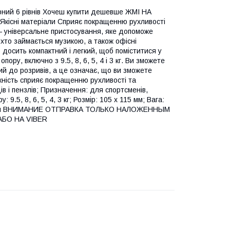
рний 6 рівнів Хочеш купити дешевше ЖМІ НА
 Якісні матеріали Сприяє покращенню рухливості
 — універсальне пристосування, яке допоможе
 хто займається музикою, а також офісні
 досить компактний і легкий, щоб поміститися у
пору, включно з 9.5, 8, 6, 5, 4 і 3 кг. Ви зможете
ий до розривів, а це означає, що ви зможете
жність сприяє покращенню рухливості та
в і пензлів; Призначення: для спортсменів,
 9.5, 8, 6, 5, 4, 3 кг; Розмір: 105 х 115 мм; Вага:
овання ВНИМАНИЕ ОТПРАВКА ТОЛЬКО НАЛОЖЕННЫМ
АБО НА VIBER