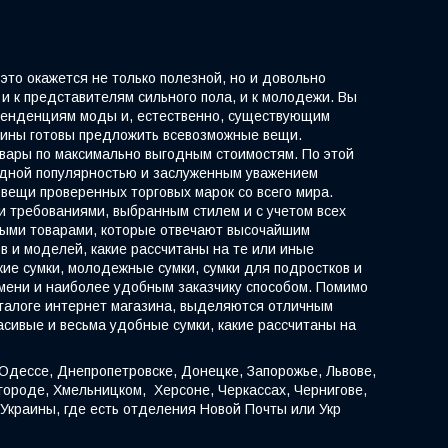
это окажется не только полезной, но и довольно
и к представителям сильного пола, и к молодежи. Вы
 тенденциям моды и, естественно, существующим
зины готовы предложить всевозможные вещи.
овары по максимально выгодным стоимостям. По этой
видной популярностью и заслуженным уважением
 вещи проверенных торговых марок со всего мира.
ми требованиями, выбранным стилем и с учетом всех
выми товарами, которые отвечают высочайшим
в и моделей, какие рассчитаны на те или иные
кие сумки, молодежные сумки, сумки для подростков и
емени и наиболее удобным заказчику способом. Помимо
аталоге интернет магазина, выделяются отличным
асивые и весьма удобные сумки, какие рассчитаны на
 Одессе, Днепропетровске, Донецке, Запорожье, Львове,
городе, Хмельницком, Херсоне, Черкассах, Чернигове,
 Украины, где есть отделения Новой Почты или Укр