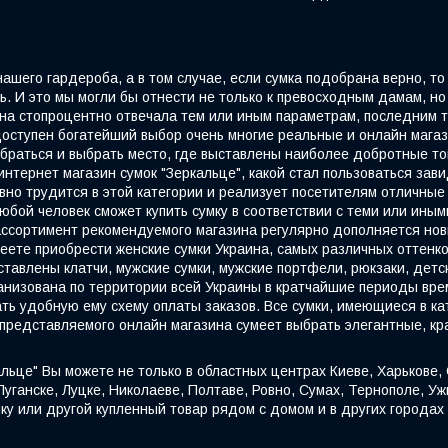
шего гардероба, а в том случае, если сумка подобрана верно, то 
 И это мы могли бы отнести не только к превосходным дамам, но 
 она стопроцентно отвечала тем или иным параметрам, последним
ступен богатейший выбор очень многие реальные и онлайн мага
браться и выбрать место, где выставлены наиболее добротные т
интернет магазин сумок "Зеркальце", какой стал пользоваться за
вно трудится в этой категории и реализует посетителям отличные
юбой человек сможет купить сумку в соответствии с теми или ины
 ассортимент рекомендуемого магазина регулярно дополняется но
еете приобрести женские сумки Украина, самых различных оттенко
дставлены клатчи, мужские сумки, мужские портфели, рюкзаки, детс
ганизована по территории всей Украины в кратчайшие периоды вр
ть удобную ему схему оплаты заказов. Все сумки, имеющиеся в к
 представляемого онлайн магазина сумеет выбрать элегантные, кр
альце" Вы можете не только в областных центрах Киеве, Харькове,
ганске, Луцке, Николаеве, Полтаве, Ровно, Сумах, Тернополе, Уж
ку или другой купленный товар рядом с домом и в других городах