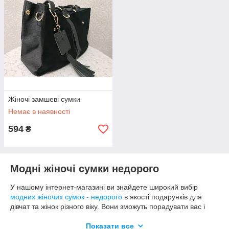
Жіночі замшеві сумки
Немає в наявності
594
₴
Модні жіночі сумки недорого
У нашому інтернет-магазині ви знайдете широкий вибір
модних жіночих сумок - недорого
в якості подарунків для
дівчат та жінок різного віку. Вони зможуть порадувати вас і
ваших близьких, друзів своїм естетичним виглядом і при
цьому допоможуть заощадити ваші кошти, адже ми
Показати все