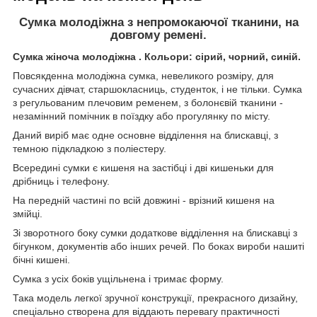
Сумка молодіжна з непромокаючої тканини, на
довгому ремені.
Сумка жіноча молодіжна . Кольори: сірий, чорний, синій.
Повсякденна молодіжна сумка, невеликого розміру, для
сучасних дівчат, старшокласниць, студенток, і не тільки. Сумка
з регульованим плечовим ременем, з болонєвій тканини -
незамінний помічник в поїздку або прогулянку по місту.
Даний виріб має одне основне відділення на блискавці, з
темною підкладкою з поліестеру.
Всередині сумки є кишеня на застібці і дві кишеньки для
дрібниць і телефону.
На передній частині по всій довжині - врізний кишеня на
змійці.
Зі зворотного боку сумки додаткове відділення на блискавці з
бігунком, документів або інших речей. По боках вироби нашиті
бічні кишені.
Сумка з усіх боків ущільнена і тримає форму.
Така модель легкої зручної конструкції, прекрасного дизайну,
спеціально створена для віддають перевагу практичності