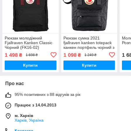
Рюкзак молодіжний
Рюкзак сумка 2021
Моло
Fjallraven Kanken Classic
fjallraven kanken totepack
Роз
Чорний (FK16-02)
канкен портфель чорний з
лисицею через плече
1 498
1 098
1 6
₴
₴
1 698 ₴
1 249 ₴
Купити
Купити
Про нас
95% позитивних з 88 відгуків за рік
Працює з 14.04.2013
м. Харків
Харків, Україна
Контакти