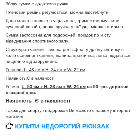
Збоку сумки є додаткова ручка.
Плечовий ремінь регулюється, можна відстебнути.
Дана модель повністю ущільнена, тримає форму - має
сучасний дизайн, легка, зручна у поїздці, містка і стильна.
Сумка застосовна для подорожей, поїздок по місту,
відвідування спортивного залу.
Структура тканини – злегка рельєфна, у дрібну клітинку в
колір основної тканини, тканина практична, легко піддається
чищенню від забруднень.
Розміри: L: 48 см x H: 24 см x W: 22 см
Наявність:Є в наявності
Розмір:
L: 53 см x H: 28 см x W: 24 см
на 50 грн. дорожче
вказаної ціни.
Наявність :
Є в наявності
Також для спорту і подорожей Ви можете в нашому інтернет
магазині
КУПИТИ НЕДОРОГИЙ РЮКЗАК