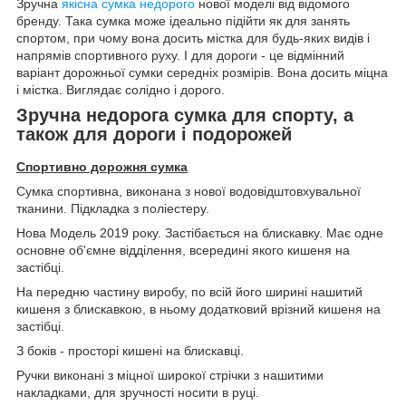
Зручна
якісна сумка недорого
нової моделі від відомого
бренду. Така сумка може ідеально підійти як для занять
спортом, при чому вона досить містка для будь-яких видів і
напрямів спортивного руху. І для дороги - це відмінний
варіант дорожньої сумки середніх розмірів. Вона досить міцна
і містка. Виглядає солідно і дорого.
Зручна недорога сумка для спорту, а
також для дороги і подорожей
Спортивно дорожня сумка
Сумка спортивна, виконана з нової водовідштовхувальної
тканини. Підкладка з поліестеру.
Нова Модель 2019 року. Застібається на блискавку. Має одне
основне об'ємне відділення, всередині якого кишеня на
застібці.
На передню частину виробу, по всій його ширині нашитий
кишеня з блискавкою, в ньому додатковий врізний кишеня на
застібці.
З боків - просторі кишені на блискавці.
Ручки виконані з міцної широкої стрічки з нашитими
накладками, для зручності носити в руці.