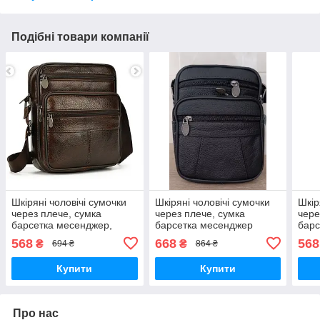
Подібні товари компанії
Шкіряні чоловічі сумочки
Шкіряні чоловічі сумочки
Шкір
через плече, сумка
через плече, сумка
чере
барсетка месенджер,
барсетка месенджер
барс
SWAN-205 планшетка
планшетка НАТУРАЛЬНА
SWA
568
668
568
₴
₴
694 ₴
864 ₴
НАТУРАЛЬНА ШКІРА
КОЖА тактична 18*15 см
НАТ
Купити
Купити
Про нас