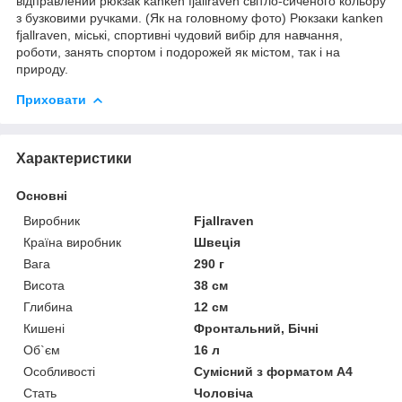
відправлений рюкзак kanken fjallraven світло-сиченого кольору
з бузковими ручками. (Як на головному фото) Рюкзаки kanken
fjallraven, міські, спортивні чудовий вибір для навчання,
роботи, занять спортом і подорожей як містом, так і на
природу.
Приховати
Характеристики
Основні
Виробник
Fjallraven
Країна виробник
Швеція
Вага
290 г
Висота
38 см
Глибина
12 см
Кишені
Фронтальний, Бічні
Об`єм
16 л
Особливості
Сумісний з форматом А4
Стать
Чоловіча