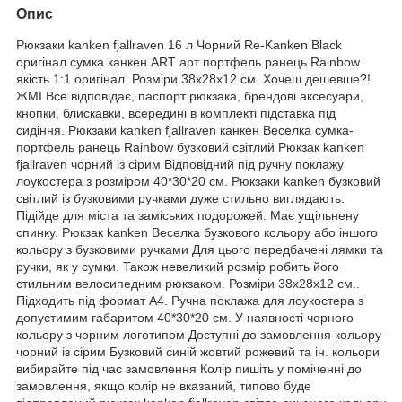
Опис
Рюкзаки kanken fjallraven 16 л Чорний Re-Kanken Black
оригінал сумка канкен ART арт портфель ранець Rainbow
якість 1:1 оригінал. Розміри 38х28х12 см. Хочеш дешевше?!
ЖМІ Все відповідає, паспорт рюкзака, брендові аксесуари,
кнопки, блискавки, всередині в комплекті підставка під
сидіння. Рюкзаки kanken fjallraven канкен Веселка сумка-
портфель ранець Rainbow бузковий світлий Рюкзак kanken
fjallraven чорний із сірим Відповідний під ручну поклажу
лоукостера з розміром 40*30*20 см. Рюкзаки kanken бузковий
світлий із бузковими ручками дуже стильно виглядають.
Підійде для міста та заміських подорожей. Має ущільнену
спинку. Рюкзак kanken Веселка бузкового кольору або іншого
кольору з бузковими ручками Для цього передбачені лямки та
ручки, як у сумки. Також невеликий розмір робить його
стильним велосипедним рюкзаком. Розміри 38х28х12 см..
Підходить під формат А4. Ручна поклажа для лоукостера з
допустимим габаритом 40*30*20 см. У наявності чорного
кольору з чорним логотипом Доступні до замовлення кольору
чорний із сірим Бузковий синій жовтий рожевий та ін. кольори
вибирайте під час замовлення Колір пишіть у поміченні до
замовлення, якщо колір не вказаний, типово буде