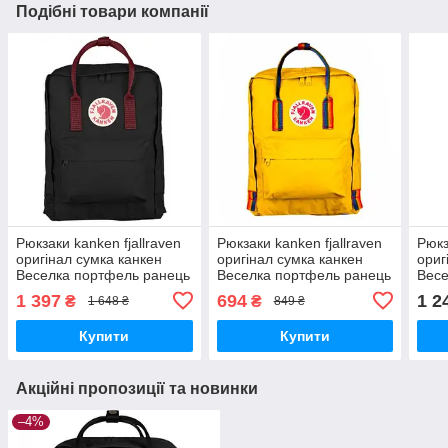
Подібні товари компанії
Рюкзаки kanken fjallraven
Рюкзаки kanken fjallraven
Рюкз
оригінал сумка канкен
оригінал сумка канкен
ориг
Веселка портфель ранець
Веселка портфель ранець
Весе
Rainbow з райдужними
Rainbow з райдужними
Rain
1 397
694
1 2
₴
₴
1 648 ₴
849 ₴
ручками
ручками
руч
Купити
Купити
Акційні пропозиції та новинки
–4%