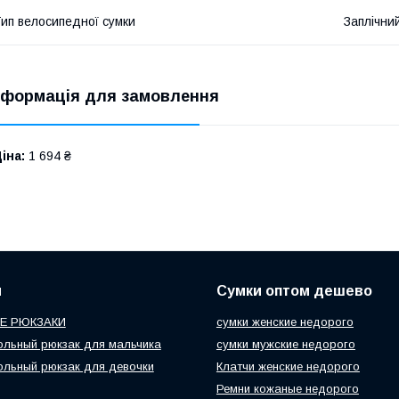
ип велосипедної сумки
Заплічни
нформація для замовлення
іна:
1 694 ₴
и
Сумки оптом дешево
Е РЮКЗАКИ
сумки женские недорого
ольный рюкзак для мальчика
сумки мужские недорого
ольный рюкзак для девочки
Клатчи женские недорого
Ремни кожаные недорого