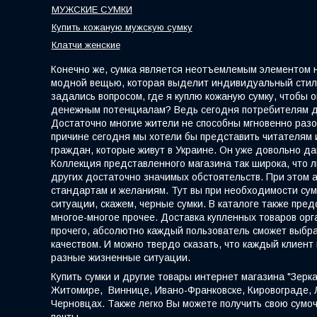
МУЖСКИЕ СУМКИ
Купить кожаную мужскую сумку
Клатчи женские
Конечно же, сумка является неотъемлемым элементом на
модной вещью, которая выделит индивидуальный стиль.
задались вопросом, где я куплю кожаную сумку, чтобы
денежным потенциалам? Ведь сегодня потребителям до
Достаточно многие жители не способны мгновенно разо
причине сегодня мы хотели бы представить читателям 
граждан, которые живут в Украине. Он уже довольно да
Коллекция представленного магазина так широка, что л
других достаточно значимых обстоятельств. При этом
стандартам и желаниям. Тут вы при необходимости сум
ситуации, скажем, черные сумки. В каталоге также пре
многое-многое прочее. Доставка купленных товаров ор
прочего, абсолютно каждый пользователь сможет выбра
качеством. И можно твердо сказать, что каждый клиент
разные жизненные ситуации.
Купить сумки и другие товары интернет магазина "Зерк
Житомире, Виннице, Ивано-Франковске, Кировограде, Лу
Черновцах. Также легко Вы можете получить свою сумоч
почты.