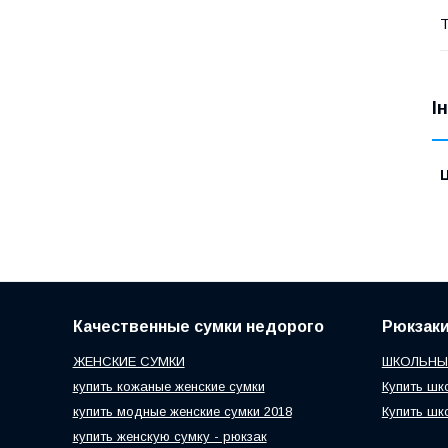
Т
І
Ц
Качественные сумки недорого
Рюкзак
ЖЕНСКИЕ СУМКИ
ШКОЛЬНЫ
купить кожаные женские сумки
Купить шк
купить модные женские сумки 2018
Купить шк
купить женскую сумку - рюкзак