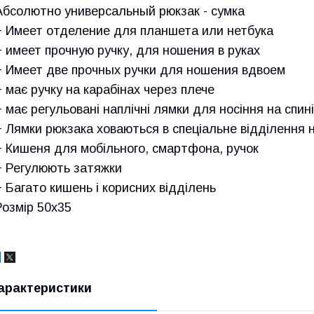
Абсолютно универсальный рюкзак - сумка
+ Имеет отделение для планшета или нетбука
+ имеет прочную ручку, для ношения в руках
+ Имеет две прочных ручки для ношения вдвоем
+ має ручку на карабінах через плече
+ має регульовані наплічні лямки для носіння на спині
+ Лямки рюкзака ховаються в спеціальне відділення н
+ Кишеня для мобільного, смартфона, ручок
+ Регулюють затяжки
+ Багато кишень і корисних відділень
Розмір 50х35
арактеристики