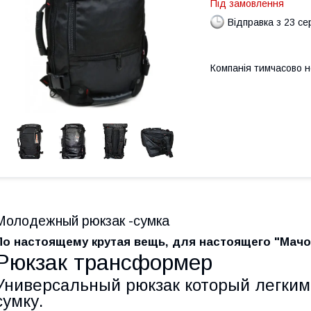
Під замовлення
Відправка з 23 се
Компанія тимчасово 
Молодежный рюкзак -сумка
По настоящему крутая вещь, для настоящего "Мачо
Рюкзак трансформер
Универсальный рюкзак который легки
сумку.