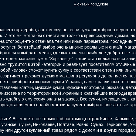
Рюкзаки гордские
шего гардероба, а в том случае, если сумка подобрана верно, то 
 И это мы могли бы отнести не только к превосходным дамам, но 
 она стопроцентно отвечала тем или иным параметрам, последним
ступен богатейший выбор очень многие реальные и онлайн мага
браться и выбрать место, где выставлены наиболее добротные т
интернет магазин сумок "Зеркальце", какой стал пользоваться за
вно трудится в этой категории и реализует посетителям отличные
юбой человек сможет купить сумку в соответствии с теми или ины
 ассортимент рекомендуемого магазина регулярно дополняется но
еете приобрести женские сумки Украина, самых различных оттенко
дставлены клатчи, мужские сумки, мужские портфели, рюкзаки, детс
ганизована по территории всей Украины в кратчайшие периоды вр
ть удобную ему схему оплаты заказов. Все сумки, имеющиеся в к
 представляемого онлайн магазина сумеет выбрать элегантные, кр
альце" Вы можете не только в областных центрах Киеве, Харькове,
ганске, Луцке, Николаеве, Полтаве, Ровно, Сумах, Тернополе, Уж
ку или другой купленный товар рядом с домом и в других городах