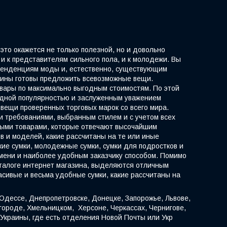
это окажется не только полезной, но и довольно
и к представителям сильного пола, и к молодежи. Вы
 тенденциям моды и, естественно, существующим
зины готовы предложить всевозможные вещи.
овары по максимально выгодным стоимостям. По этой
видной популярностью и заслуженным уважением
 вещи проверенных торговых марок со всего мира.
ми требованиями, выбранным стилем и с учетом всех
выми товарами, которые отвечают высочайшим
в и моделей, какие рассчитаны на те или иные
кие сумки, молодежные сумки, сумки для подростков и
емени и наиболее удобным заказчику способом. Помимо
аталоге интернет магазина, выделяются отличным
асивые и весьма удобные сумки, какие рассчитаны на
 Одессе, Днепропетровске, Донецке, Запорожье, Львове,
городе, Хмельницком, Херсоне, Черкассах, Чернигове,
 Украины, где есть отделения Новой Почты или Укр