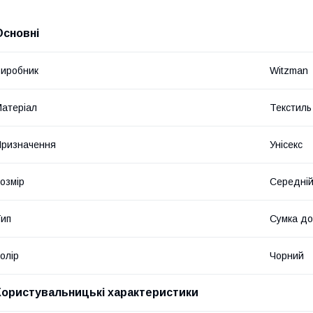
Основні
иробник
Witzman
атеріал
Текстиль
ризначення
Унісекс
озмір
Середні
ип
Сумка д
олір
Чорний
Користувальницькі характеристики