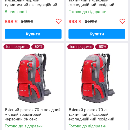
туристичний експедиційний
експедиційний похідний
похідний місткий
місткий трекінговий.
В наявності
Готово до відправки
червоний, 2, чоловічий
898
998
₴
₴
2 399 ₴
2 598 ₴
Купити
Купити
Топ продажів
–62%
Топ продажів
–60%
Якісний рюкзак 70 л похідний
Якісний рюкзак 70 л
місткий трекінговий.
тактичний військовий
червоний Унісекс
експедиційний похідний
місткий трекінговий.
Готово до відправки
Готово до відправки
червоного кольору, 2,