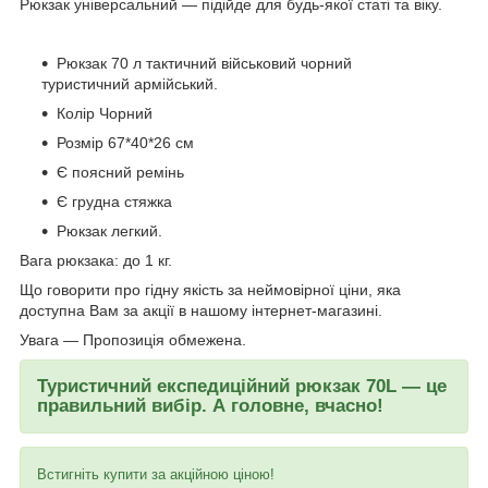
Рюкзак універсальний — підійде для будь-якої статі та віку.
Рюкзак 70 л тактичний військовий чорний
туристичний армійський.
Колір Чорний
Розмір 67*40*26 см
Є поясний ремінь
Є грудна стяжка
Рюкзак легкий.
Вага рюкзака: до 1 кг.
Що говорити про гідну якість за неймовірної ціни, яка
доступна Вам за акції в нашому інтернет-магазині.
Увага — Пропозиція обмежена.
Туристичний експедиційний рюкзак 70L — це
правильний вибір. А головне, вчасно!
Встигніть купити за акційною ціною!