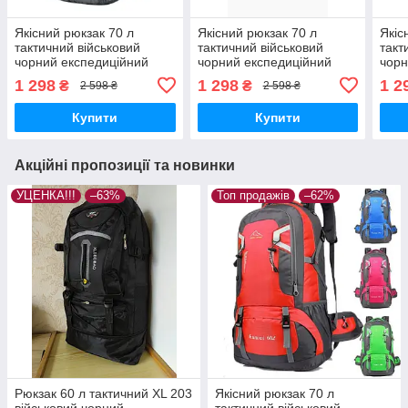
Якісний рюкзак 70 л
Якісний рюкзак 70 л
Якіс
тактичний військовий
тактичний військовий
такт
чорний експедиційний
чорний експедиційний
чорн
похідний місткий
похідний місткий
похі
1 298
1 298
1 2
₴
₴
2 598 ₴
2 598 ₴
трекінговий. Човоного
трекінговий. Синій, 2,
трек
кольору, 2, Унісекс
чоловічий
Жін
Купити
Купити
Акційні пропозиції та новинки
УЦЕНКА!!!
–63%
Топ продажів
–62%
Рюкзак 60 л тактичний XL 203
Якісний рюкзак 70 л
військовий чорний
тактичний військовий