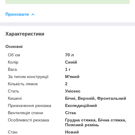
Приховати
Характеристики
Основні
Об`єм
70 л
Колір
Синій
Вага
1 г
За типом конструкції
М'який
Кількість лямок
2
Стать
Унісекс
Кишені
Бічні, Верхній, Фронтальний
Призначення рюкзака
Експедиційний
Вентиляція спини
Сітка
Особливості рюкзака
Грудна стяжка, Бічна стяжка,
Поясний ремінь
Стан
Новий