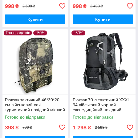
жіночий
998
998
₴
₴
2 598 ₴
2 498 ₴
Купити
Купити
Топ продажів
–50%
–50%
Рюкзак тактичний 46*30*20
Рюкзак 70 л тактичний XXXL
см військовий хакі
34 військовий чорний
туристичний похідний місткий
експедиційний похідний
піксель ручна поклажа
місткий
Готово до відправки
Готово до відправки
398
1 298
₴
₴
799 ₴
2 598 ₴