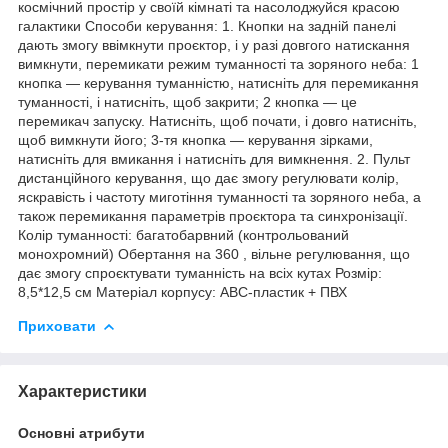
космічний простір у своїй кімнаті та насолоджуйся красою
галактики Способи керування: 1. Кнопки на задній панелі
дають змогу ввімкнути проєктор, і у разі довгого натискання
вимкнути, перемикати режим туманності та зоряного неба: 1
кнопка — керування туманністю, натисніть для перемикання
туманності, і натисніть, щоб закрити; 2 кнопка — це
перемикач запуску. Натисніть, щоб почати, і довго натисніть,
щоб вимкнути його; 3-тя кнопка — керування зірками,
натисніть для вмикання і натисніть для вимкнення. 2. Пульт
дистанційного керування, що дає змогу регулювати колір,
яскравість і частоту миготіння туманності та зоряного неба, а
також перемикання параметрів проєктора та синхронізації.
Колір туманності: багатобарвний (контрольований
монохромний) Обертання на 360 , вільне регулювання, що
дає змогу спроєктувати туманність на всіх кутах Розмір:
8,5*12,5 см Матеріал корпусу: АВС-пластик + ПВХ
Приховати
Характеристики
Основні атрибути