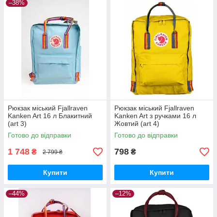
–38%
Рюкзак міський Fjallraven
Рюкзак міський Fjallraven
Kanken Art 16 л Блакитний
Kanken Art з ручками 16 л
(art 3)
Жовтий (art 4)
Готово до відправки
Готово до відправки
1 748
798
₴
₴
2 799 ₴
Купити
Купити
–44%
–12%