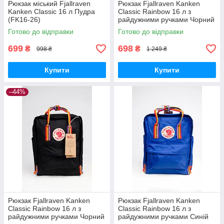
Рюкзак міський Fjallraven
Рюкзак Fjallraven Kanken
Kanken Classic 16 л Пудра
Classic Rainbow 16 л з
(FK16-26)
райдужними ручками Чорний
(FK16-28)
Готово до відправки
Готово до відправки
699
698
₴
₴
998 ₴
1 249 ₴
Купити
Купити
–44%
Рюкзак Fjallraven Kanken
Рюкзак Fjallraven Kanken
Classic Rainbow 16 л з
Classic Rainbow 16 л з
райдужними ручками Чорний
райдужними ручками Синій