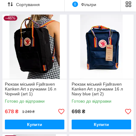
Сортування
0
Фільтри
–46%
Рюкзак міський Fjallraven
Рюкзак міський Fjallraven
Kanken Art з ручками 16 л
Kanken Art з ручками 16 л
Чорний (art 1)
Navy blue (art 2)
Готово до відправки
Готово до відправки
678
698
₴
₴
1 249 ₴
Купити
Купити