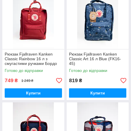
Рюкзак Fjallraven Kanken
Рюкзак Fjallraven Kanken
Classic Rainbow 16 л з
Classic Art 16 л Blue (FK16-
смугастими ручками Бордо
45)
(FK16-43)
Готово до відправки
Готово до відправки
749
819
₴
₴
1 249 ₴
Купити
Купити