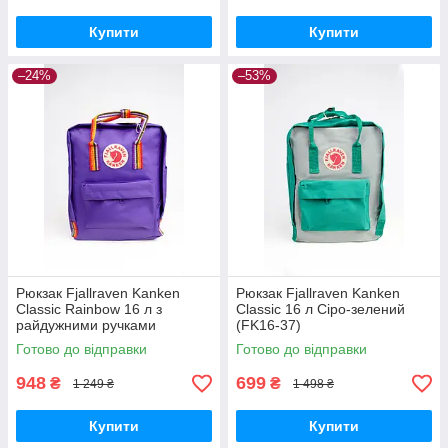
Купити
Купити
–24%
–53%
Рюкзак Fjallraven Kanken
Рюкзак Fjallraven Kanken
Classic Rainbow 16 л з
Classic 16 л Сіро-зелений
райдужними ручками
(FK16-37)
Фіолетовий (FK16-34)
Готово до відправки
Готово до відправки
948
699
₴
₴
1 249 ₴
1 498 ₴
Купити
Купити