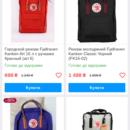
Городской рюкзак Fjallraven
Рюкзак молодіжний Fjallraven
Kanken Art 16 л с ручками
Kanken Classic Чорний
Красный (art 6)
(FK16-02)
Готово до відправки
Готово до відправки
698
1 498
₴
₴
1 249 ₴
1 698 ₴
Купити
Купити
–36%