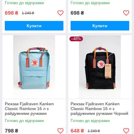
(FK16-28)
(FK16-32)
Готово до відправки
Готово до відправки
698
698
₴
₴
1 249 ₴
Купити
Купити
–48%
Рюкзак Fjallraven Kanken
Рюкзак Fjallraven Kanken
Classic Rainbow 16 л з
Classic Rainbow 16 л з
райдужними ручками
райдужними ручками Чорний
Блакитний (FK16-33)
Топ якість ручна поклажа
Готово до відправки
Готово до відправки
798
648
₴
₴
1 249 ₴