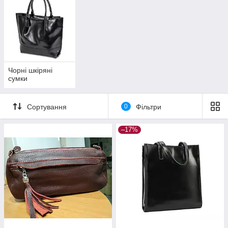
шкірі. Такі сумки Ви також знайдете в нашому інтернет
магазині.
Також Ви можете підібрати подарунок чоловікові відвідавши
розділ
чоловічі сумки
Чорні шкіряні
сумки
Сортування
0
Фільтри
–17%