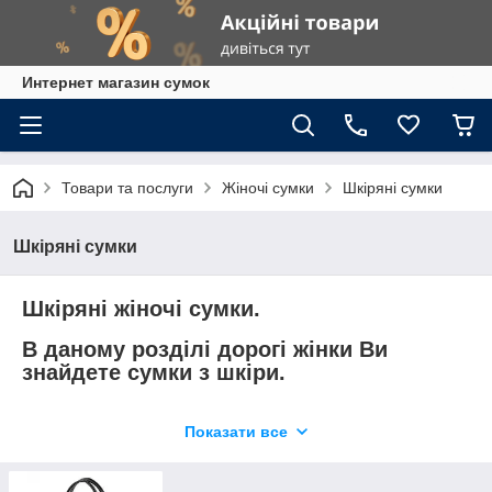
Интернет магазин сумок
Товари та послуги
Жіночі сумки
Шкіряні сумки
Шкіряні сумки
Шкіряні жіночі сумки.
В даному розділі дорогі жінки Ви
знайдете сумки з шкіри.
Шкіряні сумки трохи дорожче сумок зі штучної шкіри, але
Показати все
вони більш зносостійкі.
Хоча в даний час високих технологій сумки зі штучної шкіри
високої якості майже нічим не поступаються натуральній