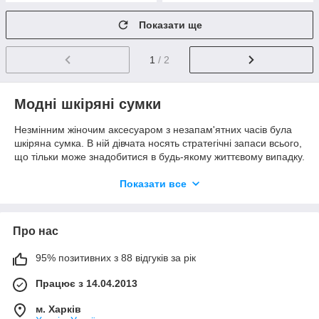
Показати ще
1
/ 2
Модні шкіряні сумки
Незмінним жіночим аксесуаром з незапам'ятних часів була
шкіряна сумка. В ній дівчата носять стратегічні запаси всього,
що тільки може знадобитися в будь-якому життєвому випадку.
Уже в Стародавньому Єгипті, Греції і Римі пані виходили у
світ з невеликими сумочками, зробленими з тканини, шкіри
Показати все
або срібла, прикрашеними вишивкою і дорогоцінними
каменями. При археологічних розкопках в багатих будинках
вчені знаходили цілі колекції жіночих прикрас і аксесуарів, що
Про нас
включають по кілька десятків сумок та гаманців з
натуральної шкіри. Це зайвий раз доводить, що жінка
95% позитивних з 88 відгуків за рік
залишається жінкою в будь-які часи.
Мода на жіночі шкіряні сумки змінюється так само стрімко, як
Працює з 14.04.2013
на одяг, взуття, головні убори, рукавички та інші аксесуари.
Кілька років в тренді один колір, і ось про нього всі забули.
м. Харків
Дизайнери звернули свою увагу на матеріали з фактурою